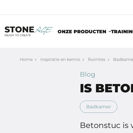
ONZE PRODUCTEN
TRAINI
Home
Inspiratie en kennis
Ruimtes
Badkame
Blog
IS BET
Badkamer
Betonstuc is 