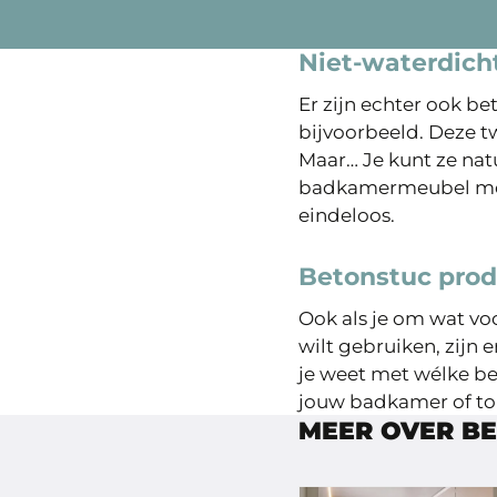
Niet-waterdich
Er zijn echter ook be
bijvoorbeeld. Deze t
Maar… Je kunt ze natu
badkamermeubel met 
eindeloos.
Betonstuc prod
Ook als je om wat vo
wilt gebruiken, zijn
je weet met wélke be
jouw badkamer of toi
MEER OVER B