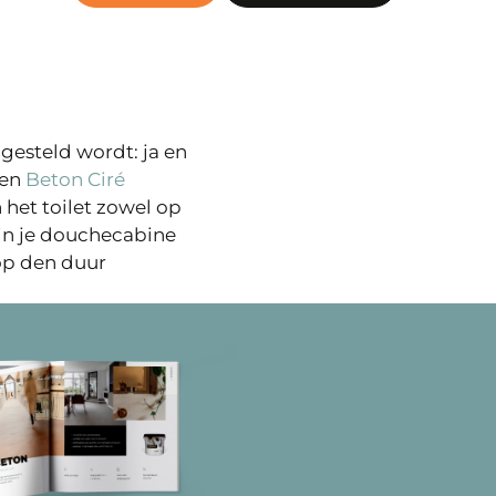
gesteld wordt: ja en
en
Beton Ciré
 het toilet zowel op
 in je douchecabine
 op den duur