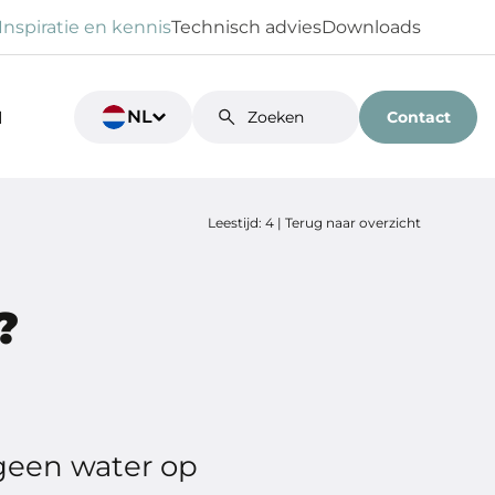
Inspiratie en kennis
Technisch advies
Downloads
NL
Contact
N
Leestijd: 4 |
Terug naar overzicht
?
 geen water op