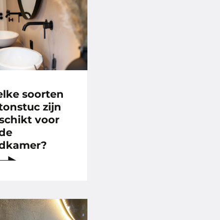
lke soorten
tonstuc zijn
schikt voor
 de
dkamer?