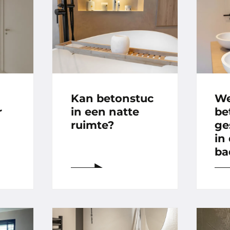
Kan betonstuc
We
r
in een natte
be
ruimte?
ge
in
ba