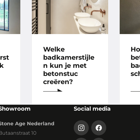
Welke
Ho
rst
badkamerstijle
be
rk
n kun je met
ba
betonstuc
sc
creëren?
Showroom
Social media
Stone Age Nederland
Butaanstraat 10