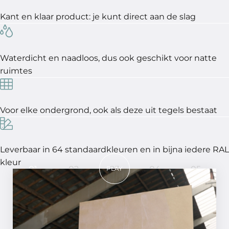
Kant en klaar product: je kunt direct aan de slag
Waterdicht en naadloos, dus ook geschikt voor natte
ruimtes
Voor elke ondergrond, ook als deze uit tegels bestaat
Leverbaar in 64 standaardkleuren en in bijna iedere RAL
kleur
01
02
03
04
05
PLAY
In 5 stappen een perfect
resultaat!
STAP 01