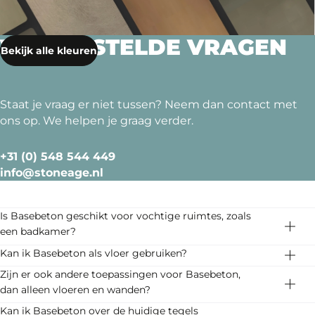
VEELGESTELDE VRAGEN
Bekijk alle kleuren
Staat je vraag er niet tussen? Neem dan contact met
ons op. We helpen je graag verder.
+31 (0) 548 544 449
info@stoneage.nl
Is Basebeton geschikt voor vochtige ruimtes, zoals
een badkamer?
Jazeker, Basebeton is naadloos en waterdicht. Prima
Kan ik Basebeton als vloer gebruiken?
geschikt voor je badkamer, keuken en toilet dus.
Ja, Basebeton is ijzersterk en slijtvast. Een vloer van
Zijn er ook andere toepassingen voor Basebeton,
Basebeton is naadloos en waterdicht, dus gebruik het
dan alleen vloeren en wanden?
Lees meer
ook gerust voor de vloer in de badkamer, keuken,
Basebeton is multifunctioneel. Pimp er je meubels
Kan ik Basebeton over de huidige tegels