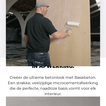
Strijk de ondergrond voor met Basebeton
Primer. Heb je een zuigende ondergrond?
Verdun de primer dan 1:1 met water.
Inspiratiemagazine aanvragen
Bekijk video
TIJDLOOS IN DESIGN, NAADLOOS
IN AFWERKING.
Creëer de ultieme betonlook met Basebeton.
Een strakke, veelzijdige microcementafwerking
die de perfecte, naadloze basis vormt voor elk
interieur.