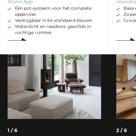
Stone Age
vloeraf
Één pot-systeem voor het complete
Basa 
oppervlak
Zwaar
Verkrijgbaar in 64 standaard kleuren
Grove
Waterdicht en naadloos: geschikt in
vochtige ruimtes
1 / 6
2 / 6