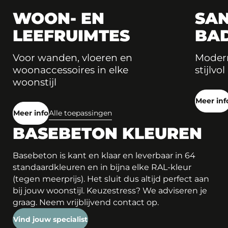
WOON- EN
SAN
LEEFRUIMTES
BA
Voor wanden, vloeren en
Modern
woonaccessoires in elke
stijlvol
woonstijl
Meer inf
Meer info
Alle toepassingen
BASEBETON KLEUREN
Basebeton is kant en klaar en leverbaar in 64
standaardkleuren en in bijna elke RAL-kleur
(tegen meerprijs). Het sluit dus altijd perfect aan
bij jouw woonstijl. Keuzestress? We adviseren je
graag. Neem vrijblijvend contact op.
Vind jouw specialist