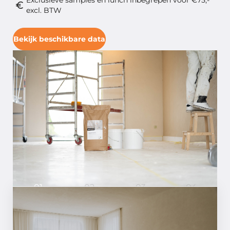
Exclusieve samples en lunch inbegrepen voor €75,-
excl. BTW
Bekijk beschikbare data
01
02
03
04
Dit kun je verwachten tijdens
de Natureplast training