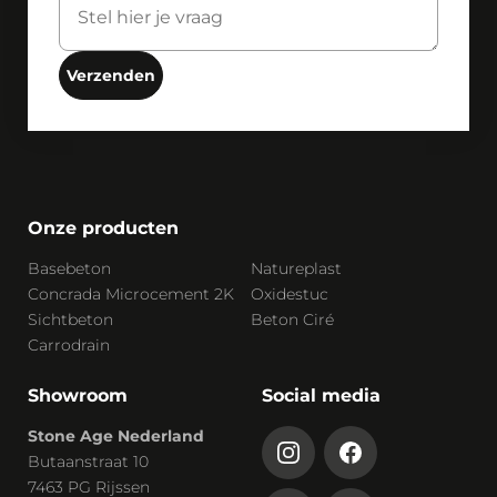
Verzenden
Onze producten
Basebeton
Natureplast
Concrada Microcement 2K
Oxidestuc
Sichtbeton
Beton Ciré
Carrodrain
Showroom
Social media
Stone Age Nederland
Butaanstraat 10
7463 PG Rijssen