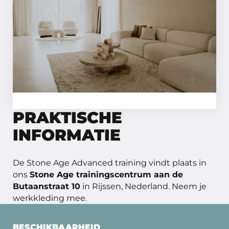
STAP 01
Maak kennis met ons merk, onze visie en
waarom wij dé specialist zijn in duurzame,
decoratieve betonlook afwerkingen voor
wand en vloer.
PRAKTISCHE
INFORMATIE
De Stone Age Advanced training vindt plaats in
ons
Stone Age trainingscentrum aan de
Butaanstraat 10
in Rijssen, Nederland. Neem je
werkkleding mee.
BESCHIKBAARHEID