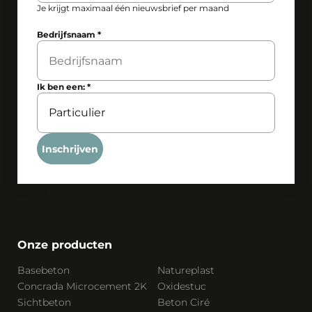
Je krijgt maximaal één nieuwsbrief per maand
Bedrijfsnaam
*
Ik ben een:
*
Inschrijven
Onze producten
Basebeton
Natureplast
Concrada Microcement 2K
Oxidestuc
Sichtbeton
Beton Ciré