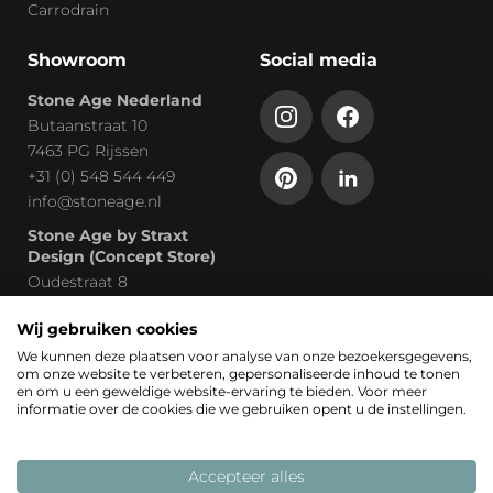
Carrodrain
Showroom
Social media
Stone Age Nederland
Butaanstraat 10
7463 PG Rijssen
+31 (0) 548 544 449
info@stoneage.nl
Stone Age by Straxt
Design (Concept Store)
Oudestraat 8
8261 CP Kampen
Wij gebruiken cookies
Afspraak maken
We kunnen deze plaatsen voor analyse van onze bezoekersgegevens,
om onze website te verbeteren, gepersonaliseerde inhoud te tonen
Onderdeel van
en om u een geweldige website-ervaring te bieden. Voor meer
informatie over de cookies die we gebruiken opent u de instellingen.
Accepteer alles