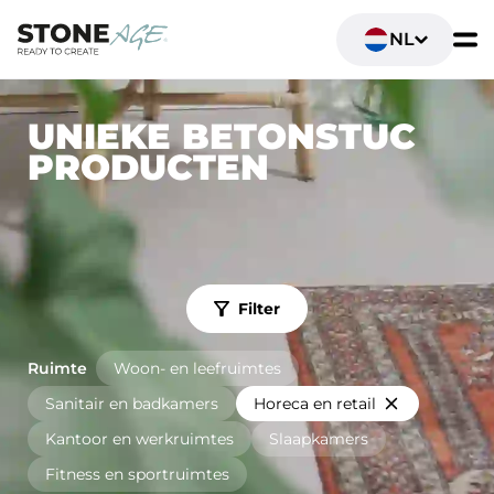
NL
UNIEKE BETONSTUC
PRODUCTEN
Filter
Ruimte
Woon- en leefruimtes
Sanitair en badkamers
Horeca en retail
Kantoor en werkruimtes
Slaapkamers
Fitness en sportruimtes