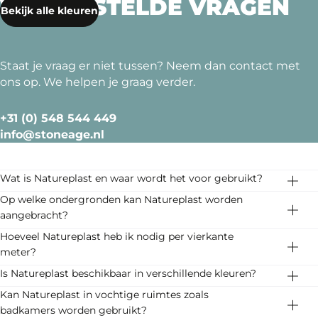
VEELGESTELDE VRAGEN
Bekijk alle kleuren
Staat je vraag er niet tussen? Neem dan contact met
ons op. We helpen je graag verder.
+31 (0) 548 544 449
info@stoneage.nl
Wat is Natureplast en waar wordt het voor gebruikt?
Natureplast is een hoogwaardige, natuurlijke klei-
Op welke ondergronden kan Natureplast worden
pleister, speciaal ontwikkeld voor droge binnenruimtes.
aangebracht?
Het biedt een rustieke en elegante afwerking en is een
Natureplast kan direct worden aangebracht op stabiele,
Hoeveel Natureplast heb ik nodig per vierkante
milieuvriendelijke keuze voor wanden en plafonds.
egale en vlakke ondergronden zoals cementgebonden
meter?
pleister, beton en gips. De ondergrond mag maximaal
Het verbruik is ongeveer 750 g/m² voor de eerste laag
Is Natureplast beschikbaar in verschillende kleuren?
Lees meer
4% restvocht bevatten.
en 650 g/m² voor de tweede laag. Afhankelijk van de
Ja, Natureplast is verkrijgbaar in 16 zorgvuldig
Kan Natureplast in vochtige ruimtes zoals
ondergrond en techniek kan het verbruik iets variëren.
geselecteerde kleuren, variërend van warme
badkamers worden gebruikt?