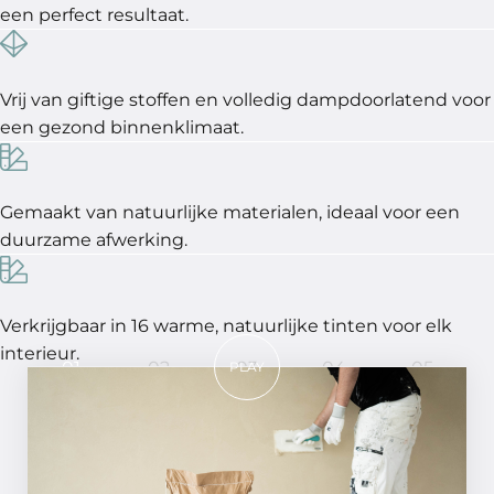
een perfect resultaat.
Vrij van giftige stoffen en volledig dampdoorlatend voor
een gezond binnenklimaat.
Gemaakt van natuurlijke materialen, ideaal voor een
duurzame afwerking.
Verkrijgbaar in 16 warme, natuurlijke tinten voor elk
interieur.
01
02
03
04
05
PLAY
In 5 stappen een perfect
resultaat!
STAP 01