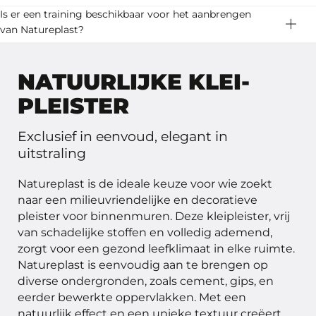
Lees meer
aardetinten tot zachte neutrale tinten. Download de
Nee, Natureplast is uitsluitend geschikt voor droge
Is er een training beschikbaar voor het aanbrengen
Lees meer
samplecard om je te laten inspireren.
binnenruimtes. Voor vochtige ruimtes raden wij een
van Natureplast?
ander type afwerking aan, zoals Basebeton.
Ja, wij bieden professionele trainingen aan voor het
Lees meer
correct aanbrengen van Natureplast. Bekijk de
NATUURLIJKE KLEI-
Lees meer
trainingsmogelijkheden en meld je aan.
PLEISTER
Lees meer
Exclusief in eenvoud, elegant in
uitstraling
Natureplast is de ideale keuze voor wie zoekt
naar een milieuvriendelijke en decoratieve
pleister voor binnenmuren. Deze kleipleister, vrij
van schadelijke stoffen en volledig ademend,
zorgt voor een gezond leefklimaat in elke ruimte.
Natureplast is eenvoudig aan te brengen op
diverse ondergronden, zoals cement, gips, en
eerder bewerkte oppervlakken. Met een
natuurlijk effect en een unieke textuur creëert