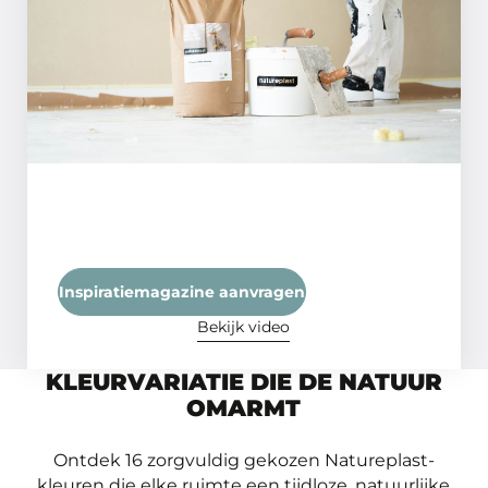
Zorg dat de ondergrond vlak,
draagkrachtig, schoon en droog is, met
een maximaal vochtgehalte van 4%. Dit
zorgt voor een optimale hechting en
afwerking.
Inspiratiemagazine aanvragen
Bekijk video
KLEURVARIATIE DIE DE NATUUR
OMARMT
Ontdek 16 zorgvuldig gekozen Natureplast-
kleuren die elke ruimte een tijdloze, natuurlijke