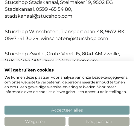
Stucshop Stadskanaal, Stelmaker 19, 9502 EG
Stadskanaal, 0599 -65 54 80,
stadskanaal@stucshop.com
Stucshop Winschoten, Transportbaan 48, 9672 BK,
0597 -41 30 29, winschoten@stucshop.com
Stucshop Zwolle, Grote Voort 15, 8041 AM Zwolle,
038 - 20 52 000, zwolle@stucshop.com
Wij gebruiken cookies
Stucshowroom, Rooseveltstraat 40, 2321 BM Leiden,
We kunnen deze plaatsen voor analyse van onze bezoekersgegevens,
071 - 512 75 80, info@stucshowroom.nl
om onze website te verbeteren, gepersonaliseerde inhoud te tonen
en om u een geweldige website-ervaring te bieden. Voor meer
informatie over de cookies die we gebruiken opent u de instellingen.
Stukadoorsgroothandel PUNT, Middelblok 144c,
2831 BR Gouderak, 0182-602800,
Accepteer alles
info@stukadoorsgroothandelpunt.nl
Weigeren
Nee, pas aan
Thiessens B.V., Watermolen 3, 6229 PM Maastricht,
+31 (0)433 610580, info@thiessensbv.nl