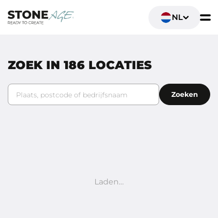
NL
ZOEK IN
186
LOCATIES
Plaats, postcode of bedrijfsnaam
Zoeken
Laden…