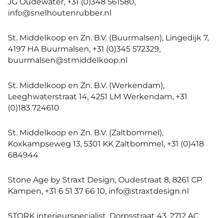
JG Oudewater, +31 (0)348 561580,
info@snelhoutenrubber.nl
St. Middelkoop en Zn. B.V. (Buurmalsen), Lingedijk 7,
4197 HA Buurmalsen, +31 (0)345 572329,
buurmalsen@stmiddelkoop.nl
St. Middelkoop en Zn. B.V. (Werkendam),
Leeghwaterstraat 14, 4251 LM Werkendam, +31
(0)183 724610
St. Middelkoop en Zn. B.V. (Zaltbommel),
Koxkampseweg 13, 5301 KK Zaltbommel, +31 (0)418
684944
Stone Age by Straxt Design, Oudestraat 8, 8261 CP
Kampen, +31 6 51 37 66 10, info@straxtdesign.nl
STORK interieurspecialist, Dorpsstraat 43, 2712 AC