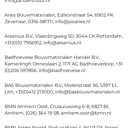
info@andershout.nl
Aries Bouwmaterialen, Edisonstraat 54, 6902 PK
Zevenaar, 0316-581711, info@josaries.nl
Arsenius B.V., Vlaardingweg 50, 3044 CK Rotterdam,
+31(0)10 7956912, info@arsenius.nl
Badhoevese Bouwmaterialen Handel B.V.,
Kamerlingh Onneslaan 2, 1171 AG Badhoevedorp, +31
(0)206 597856, info@badhoevese.nl
BAS Bouwmaterialen B.V., Molenstraat 56, 5397 EL
Lith, +31(0)412 213000, info@basbouwmaterialen.nl
BMN Arnhem Oost, Cruquiusweg 6-8, 6827 BL
Arnhem, (026) 364 19 58, arnhem.oost@bmn.nl
BMN Assen Noord, Portugallaan 4, 9403 DS Assen,