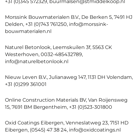
+31 (0)345 572329, buurmalsen@stmiddelkoop.nl
Morssink Bouwmaterialen B.V., De Berken 5, 7491 HJ
Delden, +31 (0)743 761250, info@morssink-
bouwmaterialen.nl
Naturel Betonlook, Leemskuilen 3f, 5563 CK
Westerhoven, 0032-485432789,
info@naturelbetonlook.nl
Nieuw Leven B.V., Julianaweg 147, 1131 DH Volendam,
+31 (0)299 361001
Online Construction Materials BV, Van Roijensweg
15, 7691 BM Bergentheim, +31 (0)523-301800
Oxid Coatings Eibergen, Venneslatweg 23, 7151 HD
Eibergen, (0545) 47 38 24, info@oxidcoatings.nl