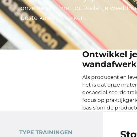
onze kennis met jou zodat je weet ho
beste kan verwerken.
Ontwikkel je
wandafwerk
Als producent en le
het is dat onze mat
gespecialiseerde trai
focus op praktijkger
basis om de producte
St
TYPE TRAININGEN