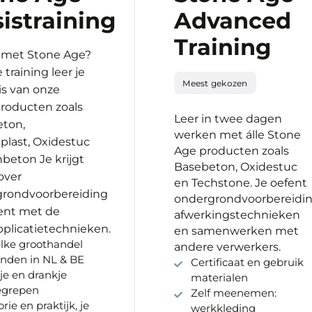
istraining
Advanced
Training
 met Stone Age?
 training leer je
Meest gekozen
is van onze
oducten zoals
Leer in twee dagen
ton,
werken met álle Stone
plast, Oxidestuc
Age producten zoals
hbeton Je krijgt
Basebeton, Oxidestuc
over
en Techstone. Je oefent
rondvoorbereiding
ondergrondvoorbereidin
ent met de
afwerkingstechnieken
pplicatietechnieken.
en samenwerken met
elke groothandel
andere verwerkers.
inden in NL & BE
Certificaat en gebruik
je en drankje
materialen
egrepen
Zelf meenemen:
rie en praktijk, je
werkkleding