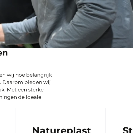
en
n wij hoe belangrijk
t. Daarom bieden wij
ak. Met een sterke
iningen de ideale
Natureplast
S