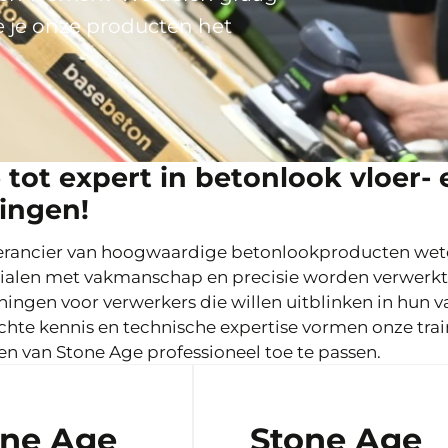
e je onze producten het
 tot expert in betonlook vloer- 
ingen!
verancier van hoogwaardige betonlookproducten wete
erialen met vakmanschap en precisie worden verwerk
ningen voor verwerkers die willen uitblinken in hun v
ichte kennis en technische expertise vormen onze tra
n van Stone Age professioneel toe te passen.
one Age
Stone Age