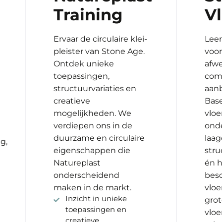
Training
V
Ervaar de circulaire klei-
Leer
pleister van Stone Age.
voor
Ontdek unieke
afw
toepassingen,
comp
structuurvariaties en
aan
creatieve
Bas
mogelijkheden. We
vloe
verdiepen ons in de
ond
duurzame en circulaire
laa
g,
eigenschappen die
str
Natureplast
én 
onderscheidend
bes
maken in de markt.
vloe
Inzicht in unieke
grot
toepassingen en
vloe
creatieve