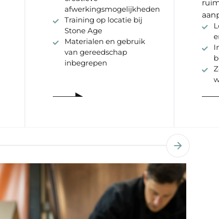
ruim
afwerkingsmogelijkheden
aanp
Training op locatie bij
L
Stone Age
e
Materialen en gebruik
I
van gereedschap
b
inbegrepen
Z
w