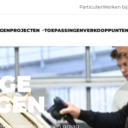
Particulier
Werken bij
NGEN
PROJECTEN
TOEPASSINGEN
VERKOOPPUNTE
AGE
GEN
llen werken? We delen graag