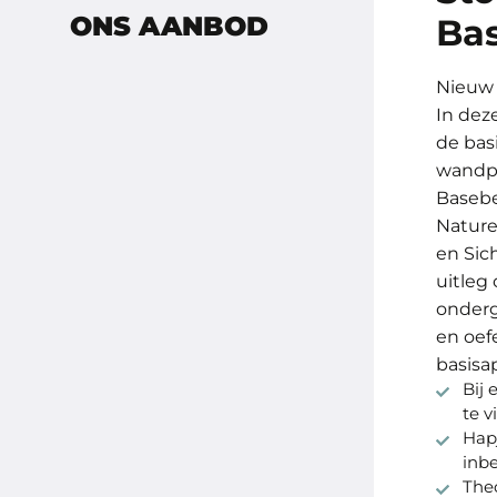
ONS AANBOD
Bas
Nieuw
In deze
de bas
wandpr
Basebe
Nature
en Sic
uitleg 
onderg
en oef
basisa
Bij 
te v
Hap
inb
Theo