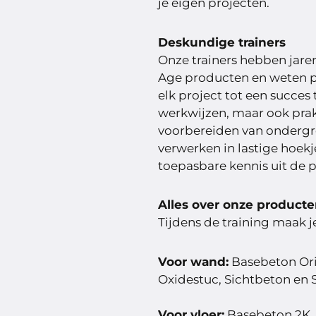
je eigen projecten.
Deskundige trainers
Onze trainers hebben jare
Age producten en weten pr
elk project tot een succes
werkwijzen, maar ook prak
voorbereiden van ondergro
verwerken in lastige hoekj
toepasbare kennis uit de pr
Alles over onze product
Tijdens de training maak 
Voor wand:
Basebeton Ori
Oxidestuc, Sichtbeton en
Voor vloer:
Basebeton 2K