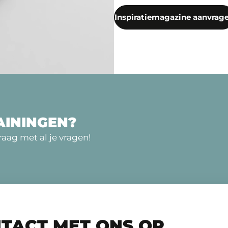
Inspiratiemagazine aanvrag
AININGEN?
aag met al je vragen!
TACT MET ONS OP