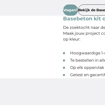
Vragen?
Bekijk de Bas
Basebeton kit o
De zoektocht naar de 
Maak jouw project 
op kleur:
Hoogwaardige 1-
Te bestellen in al
Op elk oppervlak
Getest en gecerti