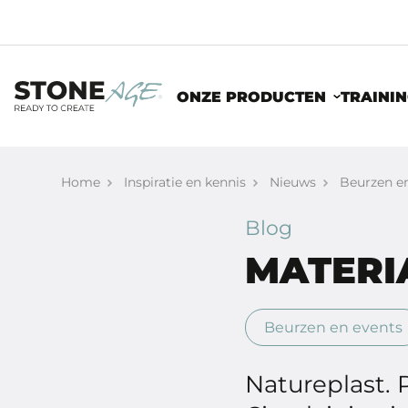
ONZE PRODUCTEN
TRAINI
Home
Inspiratie en kennis
Nieuws
Beurzen e
Blog
MATERIA
Beurzen en events
Natureplast. P