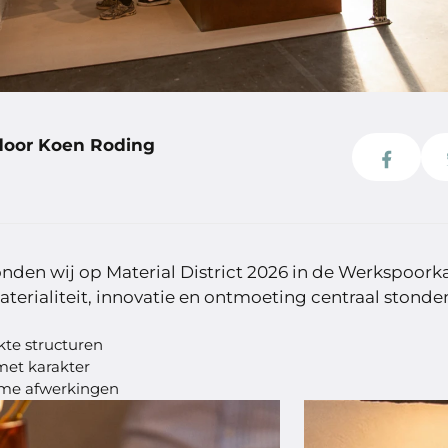
door Koen Roding
onden wij op Material District 2026 in de Werkspoorka
terialiteit, innovatie en ontmoeting centraal stonde
te structuren
met karakter
ame afwerkingen