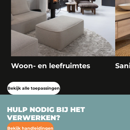
Woon- en leefruimtes
San
Bekijk alle toepassingen
HULP NODIG BIJ HET
VERWERKEN?
Bekijk handleidingen