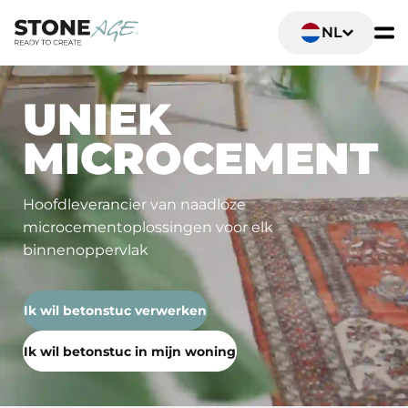
NL
UNIEK
MICROCEMENT
Hoofdleverancier van naadloze
microcementoplossingen voor elk
binnenoppervlak
Ik wil betonstuc verwerken
Ik wil betonstuc in mijn woning