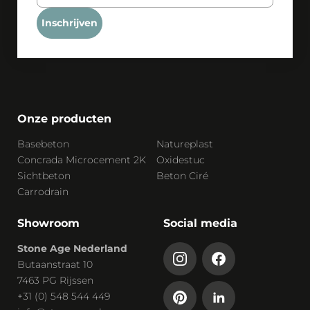
Inschrijven
Onze producten
Basebeton
Natureplast
Concrada Microcement 2K
Oxidestuc
Sichtbeton
Beton Ciré
Carrodrain
Showroom
Social media
Stone Age Nederland
Butaanstraat 10
7463 PG Rijssen
+31 (0) 548 544 449