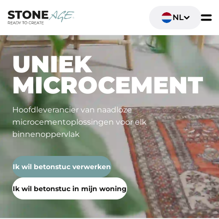
NL
UNIEK
MICROCEMENT
Hoofdleverancier van naadloze
microcementoplossingen voor elk
binnenoppervlak
Ik wil betonstuc verwerken
Ik wil betonstuc in mijn woning