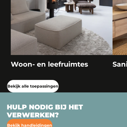
Woon- en leefruimtes
San
Bekijk alle toepassingen
HULP NODIG BIJ HET
VERWERKEN?
Bekijk handleidingen