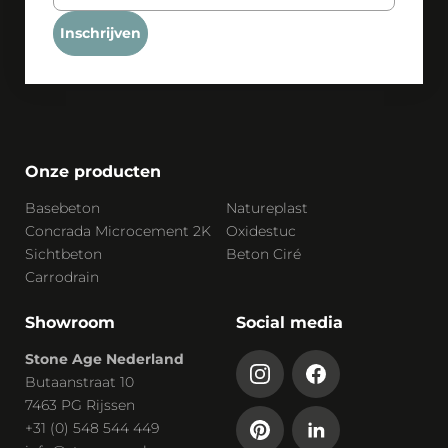
Inschrijven
Onze producten
Basebeton
Natureplast
Concrada Microcement 2K
Oxidestuc
Sichtbeton
Beton Ciré
Carrodrain
Showroom
Social media
Stone Age Nederland
Butaanstraat 10
7463 PG Rijssen
+31 (0) 548 544 449