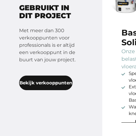
GEBRUIKT IN
DIT PROJECT
Met meer dan 300
Ba
verkooppunten voor
Sol
professionals is er altijd
Onze 
een verkooppunt in de
belas
buurt van jouw project.
vloer
Spe
vlo
Bekijk verkooppunten
Ext
vlo
Ba
Wa
kn