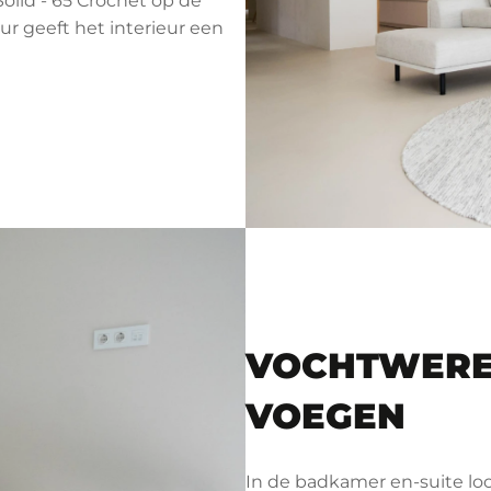
olid - 65 Crochet op de
ur geeft het interieur een
VOCHTWERE
VOEGEN
In de badkamer en-suite lo