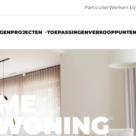
Particulier
Werken bij
NGEN
PROJECTEN
TOEPASSINGEN
VERKOOPPUNTE
ME
WONING