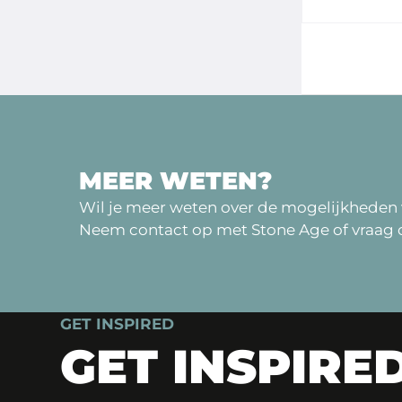
MEER WETEN?
Wil je meer weten over de mogelijkheden 
Neem contact op met Stone Age of vraag o
GET INSPIRED
GET INSPIRE