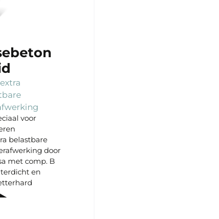
sebeton
id
extra
tbare
afwerking
ciaal voor
eren
ra belastbare
erafwerking door
sa met comp. B
terdicht en
etterhard