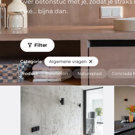
over betonstuc met je, zodat je straks 
Oké… bijna dan.
Filter
Categorie
Algemene vragen
Product
Basebeton
Natureplast
Concrada 