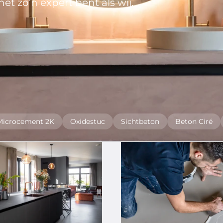
net zo’n expert bent als wij.
Microcement 2K
Oxidestuc
Sichtbeton
Beton Ciré