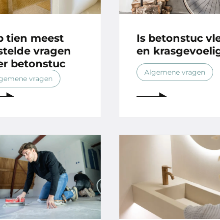
p tien meest
Is betonstuc vl
stelde vragen
en krasgevoeli
er betonstuc
Algemene vragen
gemene vragen