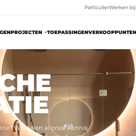
Particulier
Werken bij
NGEN
PROJECTEN
TOEPASSINGEN
VERKOOPPUNTE
SCHE
TIE
hoe? We delen al onze kennis