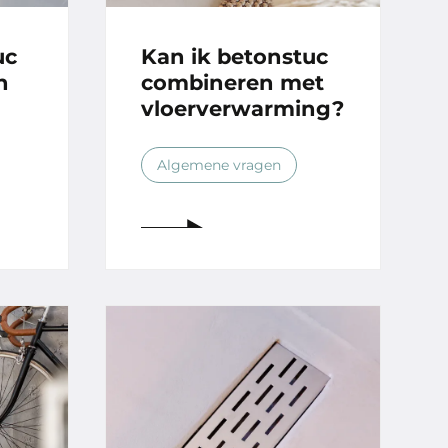
uc
Kan ik betonstuc
n
combineren met
vloerverwarming?
Algemene vragen