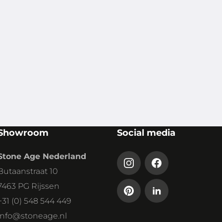
Showroom
Social media
Stone Age Nederland
Butaanstraat 10
7463 PG Rijssen
+31 (0) 548 544 449
info@stoneage.nl