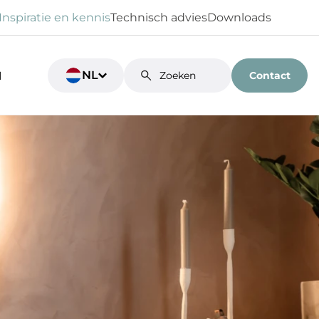
Inspiratie en kennis
Technisch advies
Downloads
NL
Contact
N