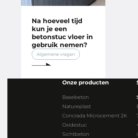
Na hoeveel tijd
kun je een
betonstuc vloer in
gebruik nemen?
Algemene vragen
Onze producten
Basebeton
Natureplast
Concrada Microcement 2K
Oxidestuc
Sichtbeton