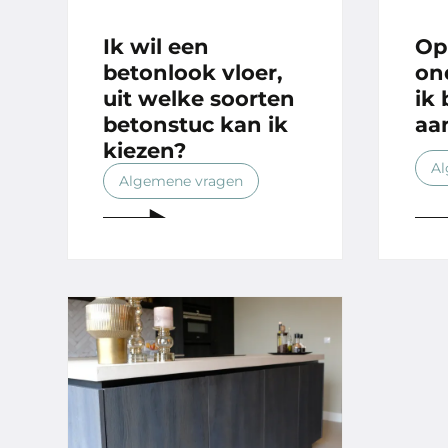
Ik wil een
Op
betonlook vloer,
on
uit welke soorten
ik
betonstuc kan ik
aa
kiezen?
Al
Algemene vragen