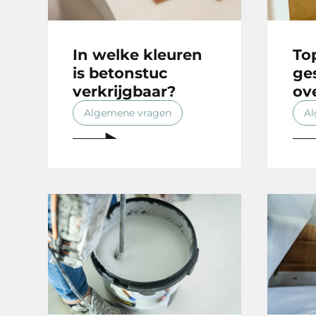
In welke kleuren
To
is betonstuc
ge
verkrijgbaar?
ov
Algemene vragen
Al