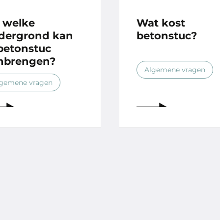
 welke
Wat kost
dergrond kan
betonstuc?
 betonstuc
nbrengen?
Algemene vragen
gemene vragen