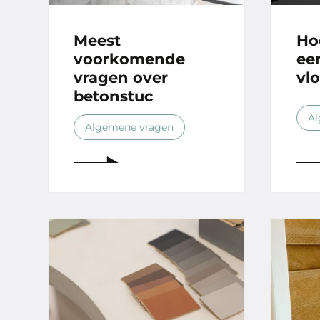
Meest
Ho
voorkomende
ee
vragen over
vl
betonstuc
Al
Algemene vragen