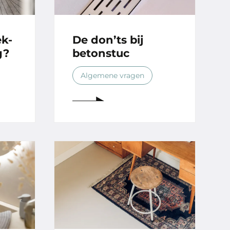
ek-
De don’ts bij
g?
betonstuc
Algemene vragen